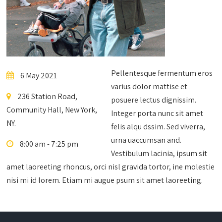
Pellentesque fermentum eros
6 May 2021
varius dolor mattise et
236 Station Road,
posuere lectus dignissim.
Community Hall, New York,
Integer porta nunc sit amet
NY.
felis alqu dssim. Sed viverra,
urna uaccumsan and.
8:00 am - 7:25 pm
Vestibulum lacinia, ipsum sit
amet laoreeting rhoncus, orci nisl gravida tortor, ine molestie
nisi mi id lorem. Etiam mi augue psum sit amet laoreeting.