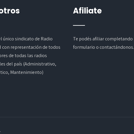
otros
Afiliate
l único sindicato de Radio
Te podés afiliar completando
l con representación de todos
formulario
o contactándonos.
ores de todas las radios
es del país (Administrativo,
stico, Mantenimiento)
.